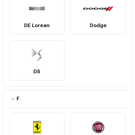
DE Lorean
Dodge
DS
F