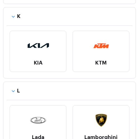
K
KIA
KTM
L
Lada
Lamborghini