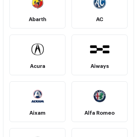
Abarth
AC
Acura
Aiways
Aixam
Alfa Romeo