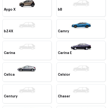
Aygo X
bB
bZ4X
Camry
Carina
Carina E
Celica
Celsior
Century
Chaser