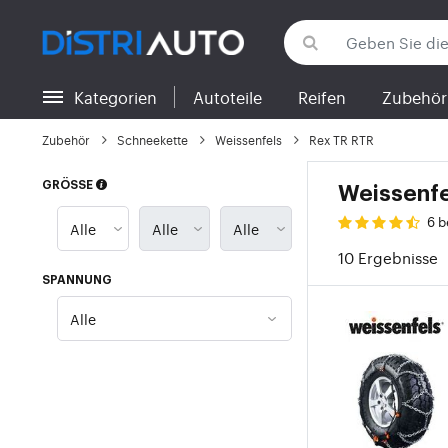
Kategorien
Autoteile
Reifen
Zubehör
Zurück zu den Kategorien
Zubehör
Schneekette
Weissenfels
Rex TR RTR
GRÖSSE
Weissenfe
6 
10 Ergebnisse
SPANNUNG