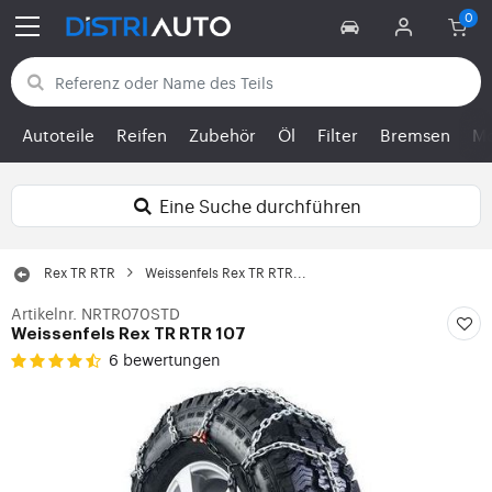
Zurück zu den Kategorien
Autoteile
Reifen
Zubehör
Öl
Filter
Bremsen
Mo
Eine Suche durchführen
Rex TR RTR
Weissenfels Rex TR RTR...
Artikelnr. NRTR070STD
Weissenfels Rex TR RTR 107
6 bewertungen