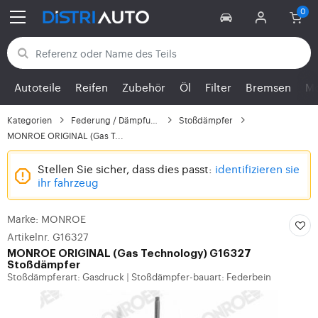
Zurück zu den Kategorien
Autoteile
Reifen
Zubehör
Öl
Filter
Bremsen
Mo
Kategorien
Federung / Dämpfung
Stoßdämpfer
MONROE ORIGINAL (Gas T...
Stellen Sie sicher, dass dies passt:
identifizieren sie
ihr fahrzeug
Marke: MONROE
Artikelnr. G16327
MONROE
ORIGINAL (Gas Technology) G16327
Stoßdämpfer
Stoßdämpferart: Gasdruck
Stoßdämpfer-bauart: Federbein
|