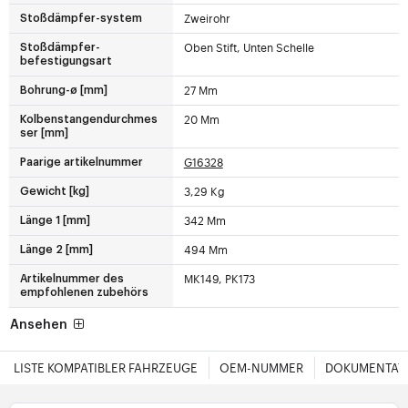
Zweirohr
Stoßdämpfer-system
Oben Stift, Unten Schelle
Stoßdämpfer-
befestigungsart
27 Mm
Bohrung-ø [mm]
20 Mm
Kolbenstangendurchmes
ser [mm]
G16328
Paarige artikelnummer
3,29 Kg
Gewicht [kg]
342 Mm
Länge 1 [mm]
494 Mm
Länge 2 [mm]
MK149, PK173
Artikelnummer des
empfohlenen zubehörs
Ansehen
LISTE KOMPATIBLER FAHRZEUGE
OEM-NUMMER
DOKUMENTAT