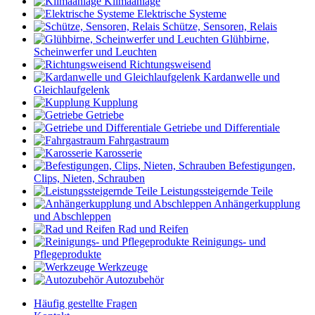
Klimaanlage
Elektrische Systeme
Schütze, Sensoren, Relais
Glühbirne,
Scheinwerfer und Leuchten
Richtungsweisend
Kardanwelle und
Gleichlaufgelenk
Kupplung
Getriebe
Getriebe und Differentiale
Fahrgastraum
Karosserie
Befestigungen,
Clips, Nieten, Schrauben
Leistungssteigernde Teile
Anhängerkupplung
und Abschleppen
Rad und Reifen
Reinigungs- und
Pflegeprodukte
Werkzeuge
Autozubehör
Häufig gestellte Fragen