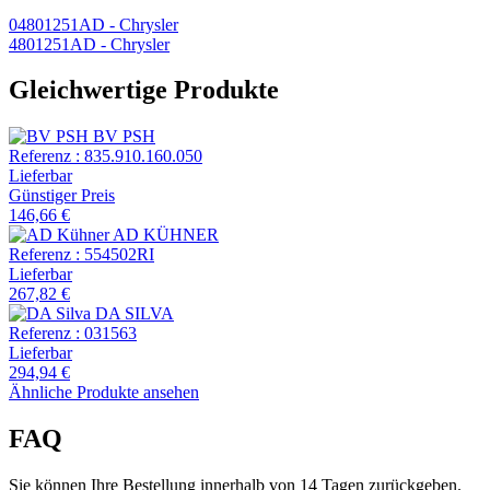
04801251AD
- Chrysler
4801251AD
- Chrysler
Gleichwertige Produkte
BV PSH
Referenz :
835.910.160.050
Lieferbar
Günstiger Preis
146,66 €
AD KÜHNER
Referenz :
554502RI
Lieferbar
267,82 €
DA SILVA
Referenz :
031563
Lieferbar
294,94 €
Ähnliche Produkte ansehen
FAQ
Sie können Ihre Bestellung innerhalb von 14 Tagen zurückgeben.