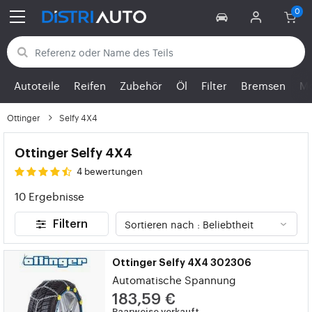
Zurück zu den Kategorien
Autoteile
Reifen
Zubehör
Öl
Filter
Bremsen
Mo
Ottinger
Selfy 4X4
Ottinger Selfy 4X4
4 bewertungen
10 Ergebnisse
Filtern
Ottinger Selfy 4X4 302306
Automatische Spannung
183,59 €
Paarweise verkauft