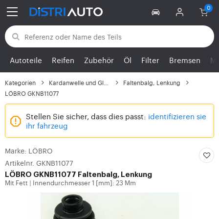
Zurück zu den Kategorien
Autoteile
Reifen
Zubehör
Öl
Filter
Bremsen
Mo
Kategorien
Kardanwelle und Gleich...
Faltenbalg, Lenkung
LÖBRO GKNB11077
Stellen Sie sicher, dass dies passt:
identifizieren sie
ihr fahrzeug
Marke: LÖBRO
Artikelnr. GKNB11077
LÖBRO GKNB11077 Faltenbalg, Lenkung
Mit Fett
Innendurchmesser 1 [mm]: 23 Mm
|