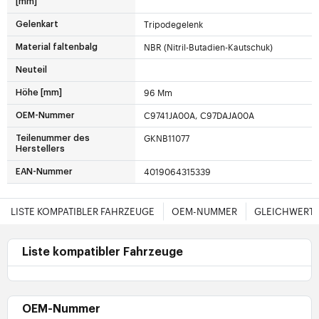
[mm]
Tripodegelenk
Gelenkart
NBR (Nitril-Butadien-Kautschuk)
Material faltenbalg
Neuteil
96 Mm
Höhe [mm]
C9741JA00A, C97DAJA00A
OEM-Nummer
GKNB11077
Teilenummer des
Herstellers
4019064315339
EAN-Nummer
LISTE KOMPATIBLER FAHRZEUGE
OEM-NUMMER
GLEICHWERTI
Liste kompatibler Fahrzeuge
OEM-Nummer