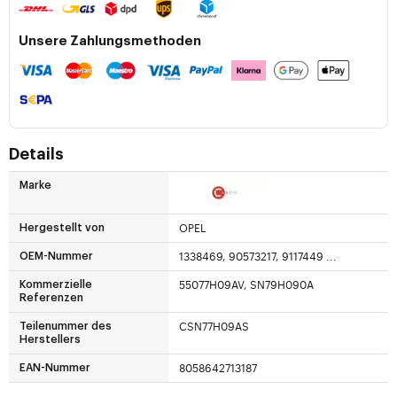
Unsere Zahlungsmethoden
Details
Marke
OPEL
Hergestellt von
1338469, 90573217, 9117449 ...
OEM-Nummer
55077H09AV, SN79H090A
Kommerzielle
Referenzen
CSN77H09AS
Teilenummer des
Herstellers
8058642713187
EAN-Nummer