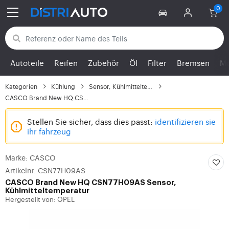
Zurück zu den Kategorien
Autoteile
Reifen
Zubehör
Öl
Filter
Bremsen
Mo
Kategorien
Kühlung
Sensor, Kühlmitteltemp...
CASCO Brand New HQ CSN...
Stellen Sie sicher, dass dies passt:
identifizieren sie
ihr fahrzeug
Marke: CASCO
Artikelnr. CSN77H09AS
CASCO
Brand New HQ CSN77H09AS Sensor,
Kühlmitteltemperatur
Hergestellt von: OPEL