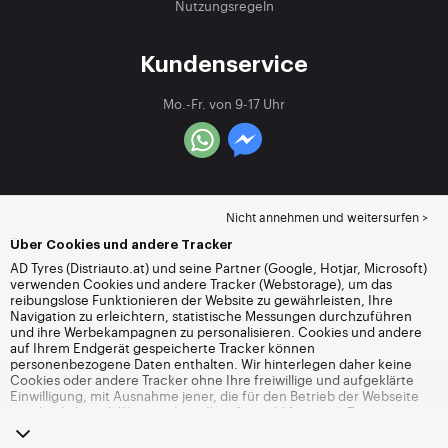
Nutzungsregeln
Kundenservice
Mo.-Fr. von 9-17 Uhr
Nicht annehmen und weitersurfen >
Über Cookies und andere Tracker
AD Tyres (Distriauto.at) und seine Partner (Google, Hotjar, Microsoft)
verwenden Cookies und andere Tracker (Webstorage), um das
reibungslose Funktionieren der Website zu gewährleisten, Ihre
Navigation zu erleichtern, statistische Messungen durchzuführen
und ihre Werbekampagnen zu personalisieren. Cookies und andere
auf Ihrem Endgerät gespeicherte Tracker können
personenbezogene Daten enthalten. Wir hinterlegen daher keine
Cookies oder andere Tracker ohne Ihre freiwillige und aufgeklärte
Einwilligung, mit Ausnahme jener, die für den Betrieb der Webseite
unerlässlich sind. Wir speichern Ihre Auswahl für einen Zeitraum von
6 Monaten. Sie können Ihre Einwilligung jederzeit widerrufen, indem
Sie die Webseite
Cookies und andere Tracker
besuchen. Sie haben