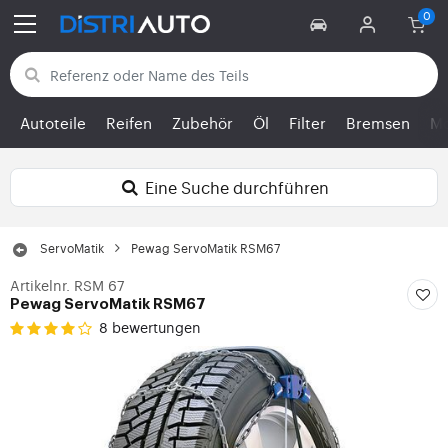
Zurück zu den Kategorien
Autoteile
Reifen
Zubehör
Öl
Filter
Bremsen
Mo
Eine Suche durchführen
ServoMatik
Pewag ServoMatik RSM67
Artikelnr. RSM 67
Pewag ServoMatik RSM67
8 bewertungen