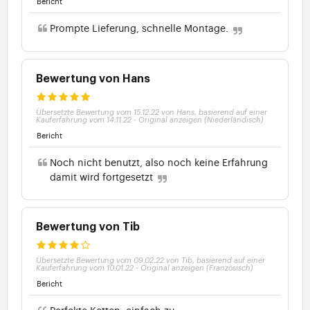
Bericht
Prompte Lieferung, schnelle Montage.
Bewertung von Hans
Übersetzte Bewertung vom 15.12.22 von Hans, basierend auf einer
Kauferfahrung vom 14.11.22
-
Original anzeigen (Niederländisch)
Bericht
Noch nicht benutzt, also noch keine Erfahrung
damit wird fortgesetzt
Bewertung von Tib
Übersetzte Bewertung vom 09.02.22 von Tib, basierend auf einer
Kauferfahrung vom 10.01.22
-
Original anzeigen (Französisch)
Bericht
Perfekte Ketten, einfach zu