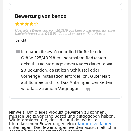
Bewertung von benco
Übersetzte Bewertung vom 28.01.19 von benco, basierend auf einer
Kauferfahrung vom 04.11.18
-
Original anzeigen (Französisch)
Bericht
Ich habe dieses Kettenglied für Reifen der
Größe 225/40R18 mit schmalem Radkasten
gekauft. Die Montage eines Rades dauert etwa
20 Sekunden, es ist kein Schlüssel oder
vorherige Installation erforderlich. Guter Halt
auf Schnee und Eis. Das Anbringen der Ketten
wird fast zu einem Vergnügen....
Hinweis: Um dieses Produkt bewerten zu können,
müssen Sie zuvor eine Bestellung aufgegeben haben.
Wir informieren Sie, dass die auf der Website
hinterlassenen Bewertungen einer
Kontrollverfahren
unterliegen. Die Bewertungen werden ausschließlich in
chronologischer Reihenfolge sortiert.