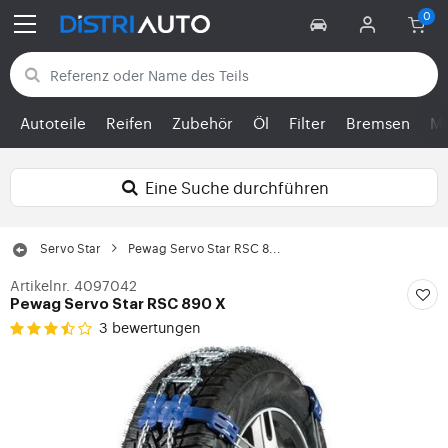
Zurück zu den Kategorien
Autoteile
Reifen
Zubehör
Öl
Filter
Bremsen
Mo
Eine Suche durchführen
Servo Star
Pewag Servo Star RSC 8...
Artikelnr. 4097042
Pewag Servo Star RSC 890 X
3 bewertungen