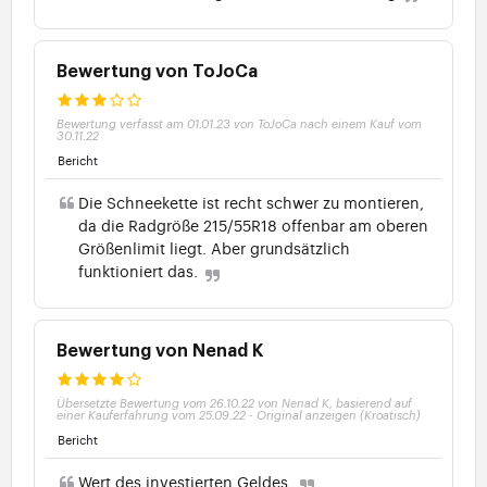
Bewertung von ToJoCa
Bewertung verfasst am 01.01.23 von ToJoCa nach einem Kauf vom
30.11.22
Bericht
Die Schneekette ist recht schwer zu montieren,
da die Radgröße 215/55R18 offenbar am oberen
Größenlimit liegt. Aber grundsätzlich
funktioniert das.
Bewertung von Nenad K
Übersetzte Bewertung vom 26.10.22 von Nenad K, basierend auf
einer Kauferfahrung vom 25.09.22
-
Original anzeigen (Kroatisch)
Bericht
Wert des investierten Geldes.