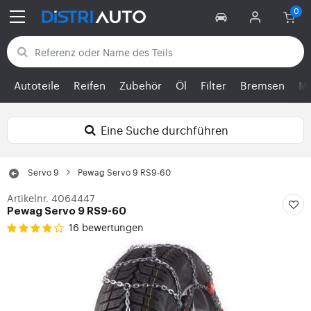
Zurück zu den Kategorien
Autoteile
Reifen
Zubehör
Öl
Filter
Bremsen
Mo
Eine Suche durchführen
Servo 9
Pewag Servo 9 RS9-60
Artikelnr. 4064447
Pewag Servo 9 RS9-60
16 bewertungen