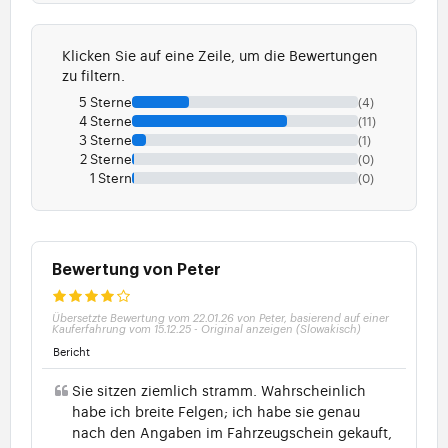
Klicken Sie auf eine Zeile, um die Bewertungen
zu filtern.
5 Sterne
(4)
4 Sterne
(11)
3 Sterne
(1)
2 Sterne
(0)
1 Stern
(0)
Bewertung von Peter
Übersetzte Bewertung vom 22.01.26 von Peter, basierend auf einer
Kauferfahrung vom 15.12.25
-
Original anzeigen (Slowakisch)
Bericht
Sie sitzen ziemlich stramm. Wahrscheinlich
habe ich breite Felgen; ich habe sie genau
nach den Angaben im Fahrzeugschein gekauft,