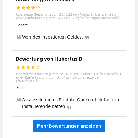
Übersetzte Bewertung vom 26.10.22 von Nenad K, basierend auf
einer Kauferfahrung vom 25.09.22
-
Original anzeigen (Kroatisch)
Bericht
Wert des investierten Geldes.
Bewertung von Hubertus B
Übersetzte Bewertung vom 08.02.22 von Hubertus B, basierend auf
einer Kauferfahrung vom 08.01.22
-
Original anzeigen
(Französisch)
Bericht
Ausgezeichnetes Produkt. Gute und einfach zu
installierende Ketten
Mehr Bewertungen anzeigen