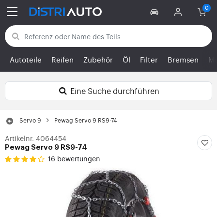
Zurück zu den Kategorien
Autoteile
Reifen
Zubehör
Öl
Filter
Bremsen
Mo
Eine Suche durchführen
Servo 9
Pewag Servo 9 RS9-74
Artikelnr. 4064454
Pewag Servo 9 RS9-74
16 bewertungen