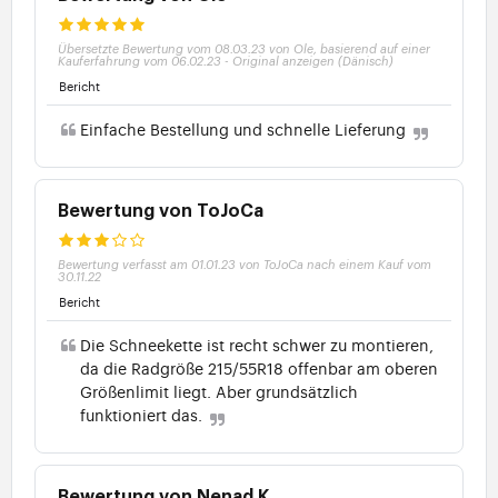
Übersetzte Bewertung vom 08.03.23 von Ole, basierend auf einer
Kauferfahrung vom 06.02.23
-
Original anzeigen (Dänisch)
Bericht
Einfache Bestellung und schnelle Lieferung
Bewertung von ToJoCa
Bewertung verfasst am 01.01.23 von ToJoCa nach einem Kauf vom
30.11.22
Bericht
Die Schneekette ist recht schwer zu montieren,
da die Radgröße 215/55R18 offenbar am oberen
Größenlimit liegt. Aber grundsätzlich
funktioniert das.
Bewertung von Nenad K