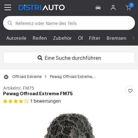
Zurück zu den Kategorien
Autoteile
Reifen
Zubehör
Öl
Filter
Bremsen
Mo
Eine Suche durchführen
Offroad Extreme
Pewag Offroad Extreme...
Artikelnr. FM75
Pewag Offroad Extreme FM75
1 bewertungen