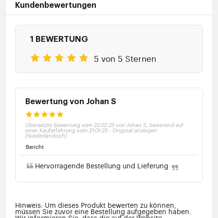
Kundenbewertungen
1 BEWERTUNG
5 von 5 Sternen
Bewertung von Johan S
Übersetzte Bewertung vom 22.02.25 von Johan S, basierend auf
einer Kauferfahrung vom 21.01.25
-
Original anzeigen
(Niederländisch)
Bericht
Hervorragende Bestellung und Lieferung
Hinweis: Um dieses Produkt bewerten zu können,
müssen Sie zuvor eine Bestellung aufgegeben haben.
Wir informieren Sie, dass die auf der Website