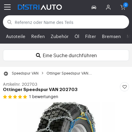
Zurück zu den Kategorien
Autoteile
Reifen
Zubehör
Öl
Filter
Bremsen
Mo
Eine Suche durchführen
Speedspur VAN
Ottinger Speedspur VAN...
Artikelnr. 202703
Ottinger Speedspur VAN 202703
1 bewertungen