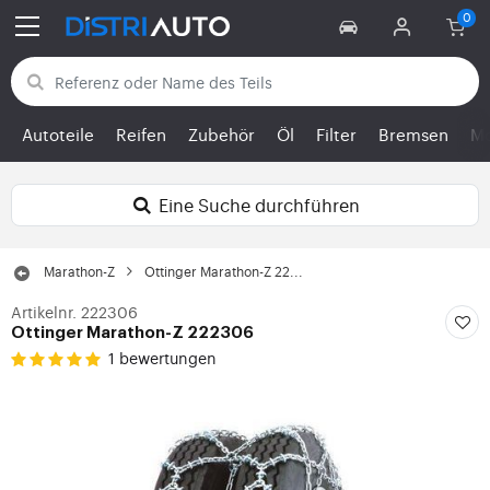
Zurück zu den Kategorien
Autoteile
Reifen
Zubehör
Öl
Filter
Bremsen
Mo
Eine Suche durchführen
Marathon-Z
Ottinger Marathon-Z 22...
Artikelnr. 222306
Ottinger Marathon-Z 222306
1 bewertungen