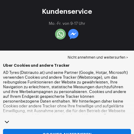
Kundenservice
Mo.-Fr. von 9-17 Uhr
Nicht annehmen und weitersurfen >
Über Cookies und andere Tracker
AD Tyres (Distriauto.at) und seine Partner (Google, Hotjar, Microsoft)
verwenden Cookies und andere Tracker (Webstorage), um das
reibungslose Funktionieren der Website zu gewährleisten, Ihre
Navigation zu erleichtern, statistische Messungen durchzuführen
und ihre Werbekampagnen zu personalisieren. Cookies und andere
auf Ihrem Endgerät gespeicherte Tracker können
personenbezogene Daten enthalten. Wir hinterlegen daher keine
Cookies oder andere Tracker ohne Ihre freiwillige und aufgeklärte
Einwilligung, mit Ausnahme jener, die für den Betrieb der Webseite
unerlässlich sind. Wir speichern Ihre Auswahl für einen Zeitraum von
6 Monaten. Sie können Ihre Einwilligung jederzeit widerrufen, indem
Sie die Webseite
Cookies und andere Tracker
besuchen. Sie haben
die Möglichkeit, Ihre Navigation fortzusetzen, ohne die Hinterlegung