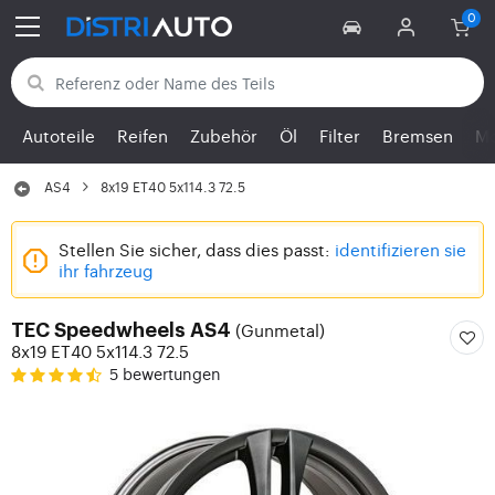
Zurück zu den Kategorien
Autoteile
Reifen
Zubehör
Öl
Filter
Bremsen
Mo
AS4
8x19 ET40 5x114.3 72.5
Stellen Sie sicher, dass dies passt:
identifizieren sie
ihr fahrzeug
(Gunmetal)
TEC Speedwheels AS4
8x19 ET40 5x114.3 72.5
5 bewertungen