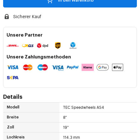
In den Warenkorb
Sicherer Kauf
Unsere Partner
Unsere Zahlungsmethoden
Details
TEC Speedwheels AS4
Modell
8"
Breite
19"
Zoll
114.3 mm
Lochkreis