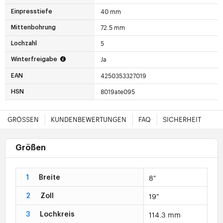
40 mm
Einpresstiefe
72.5 mm
Mittenbohrung
5
Lochzahl
Ja
Winterfreigabe
4250353327019
EAN
8019ate095
HSN
GRÖSSEN
KUNDENBEWERTUNGEN
FAQ
SICHERHEIT
Größen
8"
1
Breite
19"
2
Zoll
114.3 mm
3
Lochkreis