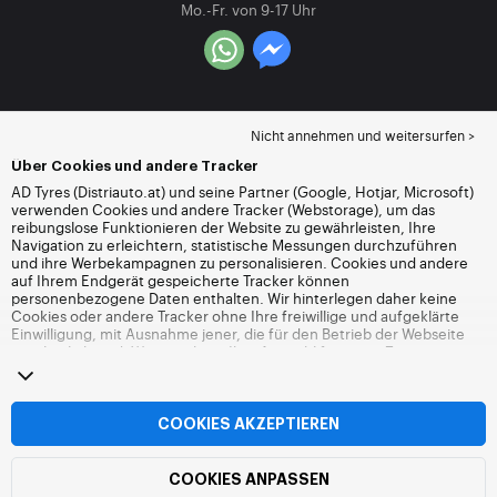
Mo.-Fr. von 9-17 Uhr
Nicht annehmen und weitersurfen >
Über Cookies und andere Tracker
AD Tyres (Distriauto.at) und seine Partner (Google, Hotjar, Microsoft)
verwenden Cookies und andere Tracker (Webstorage), um das
reibungslose Funktionieren der Website zu gewährleisten, Ihre
Navigation zu erleichtern, statistische Messungen durchzuführen
und ihre Werbekampagnen zu personalisieren. Cookies und andere
auf Ihrem Endgerät gespeicherte Tracker können
personenbezogene Daten enthalten. Wir hinterlegen daher keine
Cookies oder andere Tracker ohne Ihre freiwillige und aufgeklärte
Einwilligung, mit Ausnahme jener, die für den Betrieb der Webseite
unerlässlich sind. Wir speichern Ihre Auswahl für einen Zeitraum von
6 Monaten. Sie können Ihre Einwilligung jederzeit widerrufen, indem
Sie die Webseite
Cookies und andere Tracker
besuchen. Sie haben
die Möglichkeit, Ihre Navigation fortzusetzen, ohne die Hinterlegung
von Cookies oder anderen Trackern zu akzeptieren. Die Ablehnung
COOKIES AKZEPTIEREN
hat keinen Einfluss auf Ihren Zugriff zu den angebotenen
Dienstleistungen Distriauto.at. Weitere Informationen finden Sie auf
der
Webseite Cookies und andere Tracker
.
COOKIES ANPASSEN