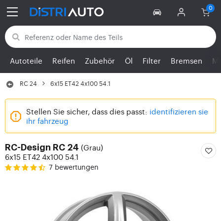
Zurück zu den Kategorien
Autoteile
Reifen
Zubehör
Öl
Filter
Bremsen
Mo
RC 24
6x15 ET42 4x100 54.1
Stellen Sie sicher, dass dies passt:
identifizieren sie
ihr fahrzeug
(Grau)
RC-Design RC 24
6x15 ET42 4x100 54.1
7 bewertungen