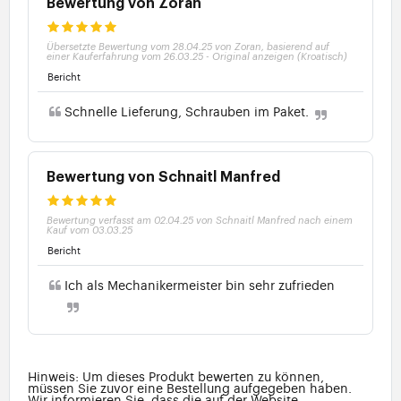
Bewertung von Zoran
Übersetzte Bewertung vom 28.04.25 von Zoran, basierend auf
einer Kauferfahrung vom 26.03.25
-
Original anzeigen (Kroatisch)
Bericht
Schnelle Lieferung, Schrauben im Paket.
Bewertung von Schnaitl Manfred
Bewertung verfasst am 02.04.25 von Schnaitl Manfred nach einem
Kauf vom 03.03.25
Bericht
Ich als Mechanikermeister bin sehr zufrieden
Hinweis: Um dieses Produkt bewerten zu können,
müssen Sie zuvor eine Bestellung aufgegeben haben.
Wir informieren Sie, dass die auf der Website