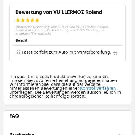
Bewertung von VUILLERMOZ Roland
Übersetzte Bewertung vom 17.11.25 von VUILLERMOZ Roland,
basierend auf einer Kauferfahrung vom 27.09.25
-
Original
anzeigen (Französisch)
Bericht
Passt perfekt zum Auto mit Winterbereifung.
Hinweis: Um dieses Produkt bewerten zu können,
müssen Sie zuvor eine Bestellung aufgegeben haben.
Wir informieren Sie, dass die auf der Website
hinterlassenen Bewertungen einer
Kontrollverfahren
unterliegen. Die Bewertungen werden ausschließlich in
chronologischer Reihenfolge sortiert.
FAQ