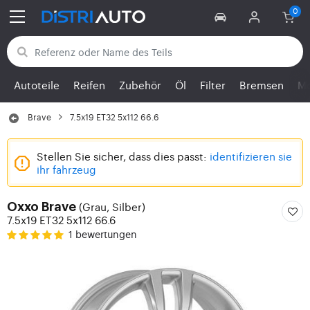
Zurück zu den Kategorien
Autoteile
Reifen
Zubehör
Öl
Filter
Bremsen
Mo
Brave
7.5x19 ET32 5x112 66.6
Stellen Sie sicher, dass dies passt:
identifizieren sie
ihr fahrzeug
(Grau, Silber)
Oxxo Brave
7.5x19 ET32 5x112 66.6
1 bewertungen