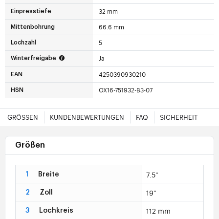
32 mm
Einpresstiefe
66.6 mm
Mittenbohrung
5
Lochzahl
Ja
Winterfreigabe
4250390930210
EAN
OX16-751932-B3-07
HSN
GRÖSSEN
KUNDENBEWERTUNGEN
FAQ
SICHERHEIT
Größen
7.5"
1
Breite
19"
2
Zoll
112 mm
3
Lochkreis