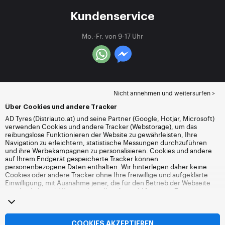
Kundenservice
Mo.-Fr. von 9-17 Uhr
Nicht annehmen und weitersurfen >
Über Cookies und andere Tracker
AD Tyres (Distriauto.at) und seine Partner (Google, Hotjar, Microsoft)
verwenden Cookies und andere Tracker (Webstorage), um das
reibungslose Funktionieren der Website zu gewährleisten, Ihre
Navigation zu erleichtern, statistische Messungen durchzuführen
und ihre Werbekampagnen zu personalisieren. Cookies und andere
auf Ihrem Endgerät gespeicherte Tracker können
personenbezogene Daten enthalten. Wir hinterlegen daher keine
Cookies oder andere Tracker ohne Ihre freiwillige und aufgeklärte
Einwilligung, mit Ausnahme jener, die für den Betrieb der Webseite
unerlässlich sind. Wir speichern Ihre Auswahl für einen Zeitraum von
6 Monaten. Sie können Ihre Einwilligung jederzeit widerrufen, indem
Sie die Webseite
Cookies und andere Tracker
besuchen. Sie haben
die Möglichkeit, Ihre Navigation fortzusetzen, ohne die Hinterlegung
von Cookies oder anderen Trackern zu akzeptieren. Die Ablehnung
COOKIES AKZEPTIEREN