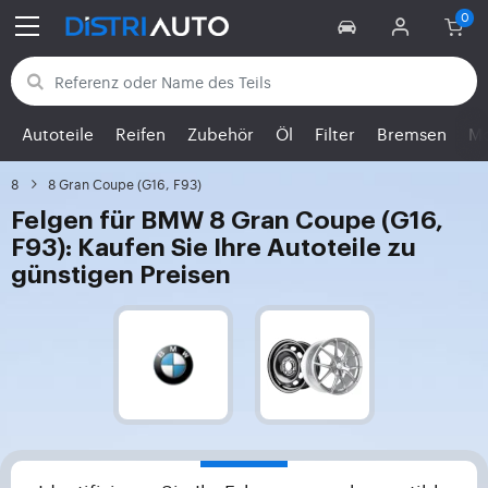
Zurück zu den Kategorien
Autoteile
Reifen
Zubehör
Öl
Filter
Bremsen
Mo
8
8 Gran Coupe (G16, F93)
Felgen für BMW 8 Gran Coupe (G16,
F93): Kaufen Sie Ihre Autoteile zu
günstigen Preisen