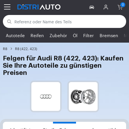
Zurück zu den Kategorien
Autoteile
Reifen
Zubehör
Öl
Filter
Bremsen
Mo
R8
R8 (422, 423)
Felgen für Audi R8 (422, 423): Kaufen
Sie Ihre Autoteile zu günstigen
Preisen