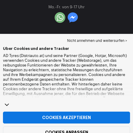
Mo.-Fr. von 9-17 Uhr
Nicht annehmen und weitersurfen >
Über Cookies und andere Tracker
AD Tyres (Distriauto.at) und seine Partner (Google, Hotjar, Microsoft)
verwenden Cookies und andere Tracker (Webstorage), um das
reibungslose Funktionieren der Website zu gewährleisten, Ihre
Navigation zu erleichtern, statistische Messungen durchzuführen
und ihre Werbekampagnen zu personalisieren. Cookies und andere
auf Ihrem Endgerät gespeicherte Tracker können
personenbezogene Daten enthalten. Wir hinterlegen daher keine
Cookies oder andere Tracker ohne Ihre freiwillige und aufgeklärte
Einwilligung, mit Ausnahme jener, die für den Betrieb der Webseite
unerlässlich sind. Wir speichern Ihre Auswahl für einen Zeitraum von
6 Monaten. Sie können Ihre Einwilligung jederzeit widerrufen, indem
Sie die Webseite
Cookies und andere Tracker
besuchen. Sie haben
die Möglichkeit, Ihre Navigation fortzusetzen, ohne die Hinterlegung
von Cookies oder anderen Trackern zu akzeptieren. Die Ablehnung
COOKIES AKZEPTIEREN
hat keinen Einfluss auf Ihren Zugriff zu den angebotenen
Dienstleistungen Distriauto.at. Weitere Informationen finden Sie auf
der
Webseite Cookies und andere Tracker
.
COOKIES ANPASSEN