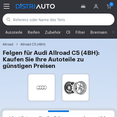
Zurück zu den Kategorien
Autoteile
Reifen
Zubehör
Öl
Filter
Bremsen
Mo
Allroad
Allroad C5 (4BH)
Felgen für Audi Allroad C5 (4BH):
Kaufen Sie Ihre Autoteile zu
günstigen Preisen