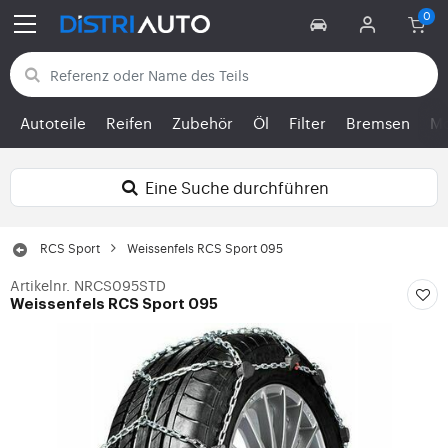
Zurück zu den Kategorien
Autoteile
Reifen
Zubehör
Öl
Filter
Bremsen
Mo
Eine Suche durchführen
RCS Sport
Weissenfels RCS Sport 095
Artikelnr. NRCS095STD
Weissenfels RCS Sport 095