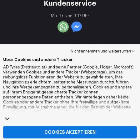
Kundenservice
Mo.-Fr. von 9-17 Uhr
Nicht annehmen und weitersurfen >
Über Cookies und andere Tracker
AD Tyres (Distriauto.at) und seine Partner (Google, Hotjar, Microsoft)
verwenden Cookies und andere Tracker (Webstorage), um das
reibungslose Funktionieren der Website zu gewährleisten, Ihre
Navigation zu erleichtern, statistische Messungen durchzuführen
und ihre Werbekampagnen zu personalisieren. Cookies und andere
auf Ihrem Endgerät gespeicherte Tracker können
personenbezogene Daten enthalten. Wir hinterlegen daher keine
Cookies oder andere Tracker ohne Ihre freiwillige und aufgeklärte
Einwilligung, mit Ausnahme jener, die für den Betrieb der Webseite
unerlässlich sind. Wir speichern Ihre Auswahl für einen Zeitraum von
6 Monaten. Sie können Ihre Einwilligung jederzeit widerrufen, indem
Sie die Webseite
Cookies und andere Tracker
besuchen. Sie haben
die Möglichkeit, Ihre Navigation fortzusetzen, ohne die Hinterlegung
von Cookies oder anderen Trackern zu akzeptieren. Die Ablehnung
COOKIES AKZEPTIEREN
hat keinen Einfluss auf Ihren Zugriff zu den angebotenen