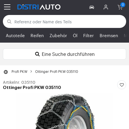
Zurück zu den Kategorien
Autoteile
Reifen
Zubehör
Öl
Filter
Bremsen
Mo
Eine Suche durchführen
Profi PKW
Ottinger Profi PKW 035110
Artikelnr. 035110
Ottinger Profi PKW 035110