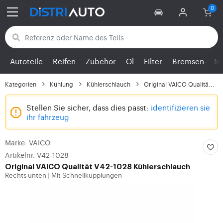
Zurück zu den Kategorien
Autoteile
Reifen
Zubehör
Öl
Filter
Bremsen
Mo
Kategorien
Kühlung
Kühlerschlauch
Original VAICO Qualitä...
Stellen Sie sicher, dass dies passt:
identifizieren sie
ihr fahrzeug
Marke: VAICO
Artikelnr. V42-1028
Original VAICO Qualität V42-1028 Kühlerschlauch
Rechts unten
Mit Schnellkupplungen
|