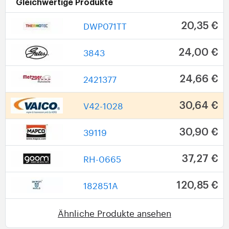
Gleichwertige Produkte
DWP071TT
20,35 €
3843
24,00 €
2421377
24,66 €
V42-1028
30,64 €
39119
30,90 €
RH-0665
37,27 €
182851A
120,85 €
Ähnliche Produkte ansehen