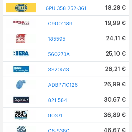
6PU 358 252-361
18,28 €
09001189
19,99 €
185595
24,11 €
560273A
25,10 €
SS20513
26,21 €
ADBP710126
26,99 €
821 584
30,67 €
90371
36,89 €
06-S380
46,67 €