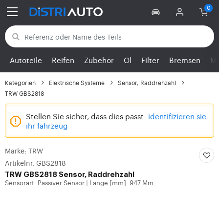
Zurück zu den Kategorien
Autoteile
Reifen
Zubehör
Öl
Filter
Bremsen
Mo
Kategorien
Elektrische Systeme
Sensor, Raddrehzahl
TRW GBS2818
Stellen Sie sicher, dass dies passt:
identifizieren sie
ihr fahrzeug
Marke: TRW
Artikelnr. GBS2818
TRW
GBS2818 Sensor, Raddrehzahl
Sensorart: Passiver Sensor
Länge [mm]: 947 Mm
|