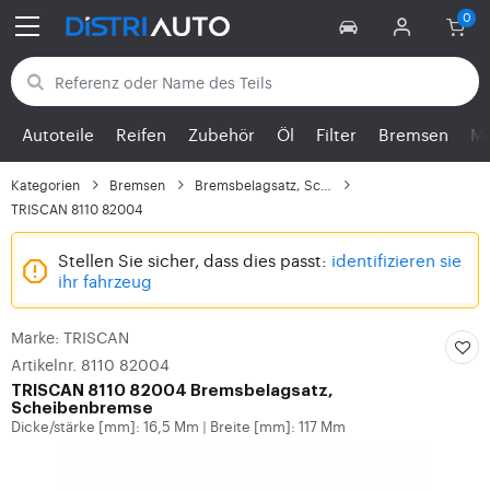
Zurück zu den Kategorien
Autoteile
Reifen
Zubehör
Öl
Filter
Bremsen
Mo
Kategorien
Bremsen
Bremsbelagsatz, Scheib...
TRISCAN 8110 82004
Stellen Sie sicher, dass dies passt:
identifizieren sie
ihr fahrzeug
Marke: TRISCAN
Artikelnr. 8110 82004
TRISCAN
8110 82004 Bremsbelagsatz,
Scheibenbremse
Dicke/stärke [mm]: 16,5 Mm
Breite [mm]: 117 Mm
|