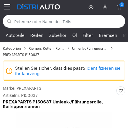
Zurück zu den Kategorien
Autoteile
Reifen
Zubehör
Öl
Filter
Bremsen
Mo
Kategorien
Riemen, Ketten, Rollen...
Umlenk-/Führungsrolle,...
PREXAPARTS P150637
Stellen Sie sicher, dass dies passt:
identifizieren sie
ihr fahrzeug
Marke: PREXAPARTS
Artikelnr. P150637
PREXAPARTS
P150637 Umlenk-/Führungsrolle,
Keilrippenriemen