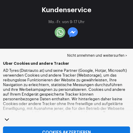
Kundenservice
Mo.-Fr. von 9-17 Uhr
Nicht annehmen und weitersurfen >
Über Cookies und andere Tracker
AD Tyres (Distriauto.at) und seine Partner (Google, Hotjar, Microsoft)
verwenden Cookies und andere Tracker (Webstorage), um das
reibungslose Funktionieren der Website zu gewährleisten, Ihre
Navigation zu erleichtern, statistische Messungen durchzuführen
und ihre Werbekampagnen zu personalisieren. Cookies und andere
auf Ihrem Endgerät gespeicherte Tracker können
personenbezogene Daten enthalten. Wir hinterlegen daher keine
Cookies oder andere Tracker ohne Ihre freiwillige und aufgeklärte
Einwilligung, mit Ausnahme jener, die für den Betrieb der Webseite
unerlässlich sind. Wir speichern Ihre Auswahl für einen Zeitraum von
6 Monaten. Sie können Ihre Einwilligung jederzeit widerrufen, indem
Sie die Webseite
Cookies und andere Tracker
besuchen. Sie haben
die Möglichkeit, Ihre Navigation fortzusetzen, ohne die Hinterlegung
von Cookies oder anderen Trackern zu akzeptieren. Die Ablehnung
COOKIES AKZEPTIEREN