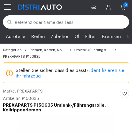
Zurück zu den Kategorien
Autoteile
Reifen
Zubehör
Öl
Filter
Bremsen
Mo
Kategorien
Riemen, Ketten, Rollen...
Umlenk-/Führungsrolle,...
PREXAPARTS P150635
Stellen Sie sicher, dass dies passt:
identifizieren sie
ihr fahrzeug
Marke: PREXAPARTS
Artikelnr. P150635
PREXAPARTS
P150635 Umlenk-/Führungsrolle,
Keilrippenriemen