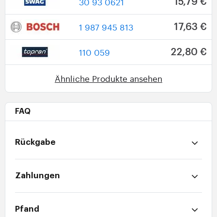
30 93 0621
15,79 €
1 987 945 813
17,63 €
110 059
22,80 €
Ähnliche Produkte ansehen
FAQ
Rückgabe
Zahlungen
Pfand