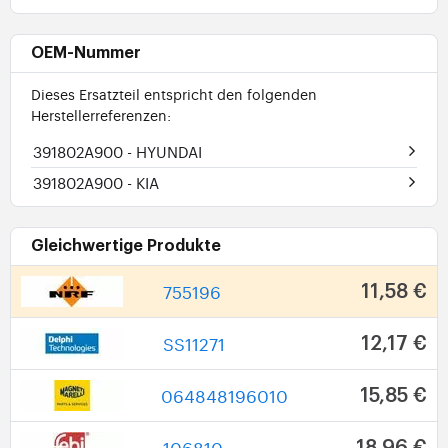
OEM-Nummer
Dieses Ersatzteil entspricht den folgenden
Herstellerreferenzen:
391802A900
- HYUNDAI
391802A900
- KIA
Gleichwertige Produkte
755196
11,58 €
SS11271
12,17 €
064848196010
15,85 €
106810
18,96 €