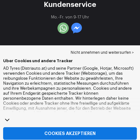
Kundenservice
Mo.-Fr. von 9-17 Uhr
Nicht annehmen und weitersurfen >
Über Cookies und andere Tracker
AD Tyres (Distriauto.at) und seine Partner (Google, Hotjar, Microsoft)
verwenden Cookies und andere Tracker (Webstorage), um das
reibungslose Funktionieren der Website zu gewährleisten, Ihre
Navigation zu erleichtern, statistische Messungen durchzuführen
und ihre Werbekampagnen zu personalisieren. Cookies und andere
auf Ihrem Endgerät gespeicherte Tracker können
personenbezogene Daten enthalten. Wir hinterlegen daher keine
Cookies oder andere Tracker ohne Ihre freiwillige und aufgeklärte
Einwilligung, mit Ausnahme jener, die für den Betrieb der Webseite
unerlässlich sind. Wir speichern Ihre Auswahl für einen Zeitraum von
6 Monaten. Sie können Ihre Einwilligung jederzeit widerrufen, indem
Sie die Webseite
Cookies und andere Tracker
besuchen. Sie haben
die Möglichkeit, Ihre Navigation fortzusetzen, ohne die Hinterlegung
von Cookies oder anderen Trackern zu akzeptieren. Die Ablehnung
COOKIES AKZEPTIEREN
hat keinen Einfluss auf Ihren Zugriff zu den angebotenen