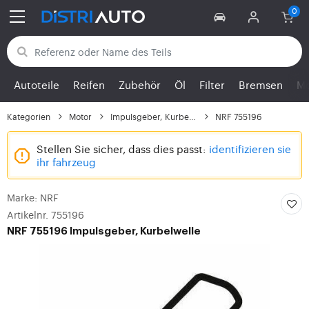
Zurück zu den Kategorien
Autoteile
Reifen
Zubehör
Öl
Filter
Bremsen
Mo
Kategorien
Motor
Impulsgeber, Kurbelwelle
NRF 755196
Stellen Sie sicher, dass dies passt:
identifizieren sie
ihr fahrzeug
Marke: NRF
Artikelnr. 755196
NRF
755196 Impulsgeber, Kurbelwelle