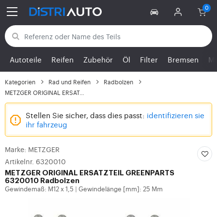
Zurück zu den Kategorien
Autoteile
Reifen
Zubehör
Öl
Filter
Bremsen
Mo
Kategorien
Rad und Reifen
Radbolzen
METZGER ORIGINAL ERSAT...
Stellen Sie sicher, dass dies passt:
identifizieren sie
ihr fahrzeug
Marke: METZGER
Artikelnr. 6320010
METZGER
ORIGINAL ERSATZTEIL GREENPARTS
6320010 Radbolzen
Gewindemaß: M12 x 1,5
Gewindelänge [mm]: 25 Mm
|