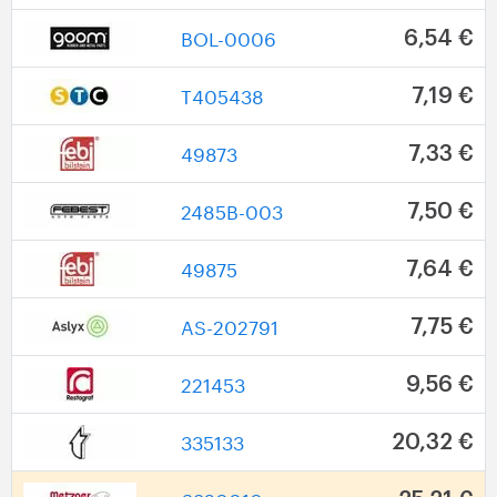
BOL-0006
6,54 €
T405438
7,19 €
49873
7,33 €
2485B-003
7,50 €
49875
7,64 €
AS-202791
7,75 €
221453
9,56 €
335133
20,32 €