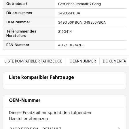
Getriebeautomatik 7 Gang
Getriebeart
349356PB0A
Für oe-nummer
3493 56P B0A, 349356PB0A
OEM-Nummer
3150414
Teilenummer des
Herstellers
4062101274205
EAN-Nummer
LISTE KOMPATIBLER FAHRZEUGE
OEM-NUMMER
DOKUMENTAT
Liste kompatibler Fahrzeuge
OEM-Nummer
Dieses Ersatzteil entspricht den folgenden
Herstellerreferenzen:
3493 56P B0A
- RENAULT