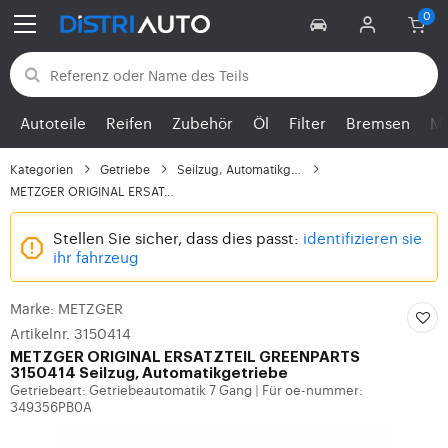
Zurück zu den Kategorien
Autoteile
Reifen
Zubehör
Öl
Filter
Bremsen
Mo
Kategorien
Getriebe
Seilzug, Automatikgetr...
METZGER ORIGINAL ERSAT...
Stellen Sie sicher, dass dies passt:
identifizieren sie
ihr fahrzeug
Marke: METZGER
Artikelnr. 3150414
METZGER
ORIGINAL ERSATZTEIL GREENPARTS
3150414 Seilzug, Automatikgetriebe
Getriebeart: Getriebeautomatik 7 Gang
Für oe-nummer:
|
349356PB0A