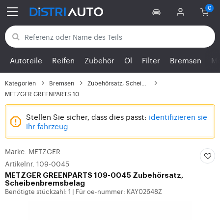
Zurück zu den Kategorien
Autoteile
Reifen
Zubehör
Öl
Filter
Bremsen
Mo
Kategorien
Bremsen
Zubehörsatz, Scheibenb...
METZGER GREENPARTS 109...
Stellen Sie sicher, dass dies passt:
identifizieren sie
ihr fahrzeug
Marke: METZGER
Artikelnr. 109-0045
METZGER
GREENPARTS 109-0045 Zubehörsatz,
Scheibenbremsbelag
Benötigte stückzahl: 1
Für oe-nummer: KAY02648Z
|