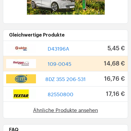
Gleichwertige Produkte
D43196A
5,45 €
109-0045
14,68 €
8DZ 355 206-531
16,76 €
82550800
17,16 €
Ähnliche Produkte ansehen
FAQ