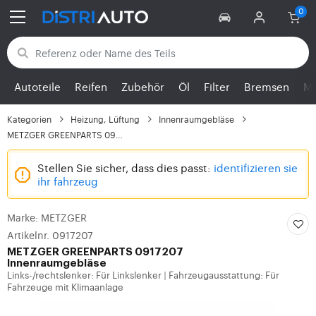
Zurück zu den Kategorien
Autoteile
Reifen
Zubehör
Öl
Filter
Bremsen
Mo
Kategorien
Heizung, Lüftung
Innenraumgebläse
METZGER GREENPARTS 091...
Stellen Sie sicher, dass dies passt:
identifizieren sie
ihr fahrzeug
Marke: METZGER
Artikelnr. 0917207
METZGER
GREENPARTS 0917207
Innenraumgebläse
Links-/rechtslenker: Für Linkslenker
Fahrzeugausstattung: Für
|
Fahrzeuge mit Klimaanlage