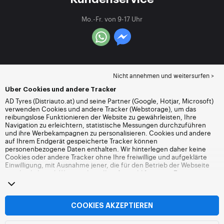
Mo.-Fr. von 9-17 Uhr
Nicht annehmen und weitersurfen >
Über Cookies und andere Tracker
AD Tyres (Distriauto.at) und seine Partner (Google, Hotjar, Microsoft)
verwenden Cookies und andere Tracker (Webstorage), um das
reibungslose Funktionieren der Website zu gewährleisten, Ihre
Navigation zu erleichtern, statistische Messungen durchzuführen
und ihre Werbekampagnen zu personalisieren. Cookies und andere
auf Ihrem Endgerät gespeicherte Tracker können
personenbezogene Daten enthalten. Wir hinterlegen daher keine
Cookies oder andere Tracker ohne Ihre freiwillige und aufgeklärte
Einwilligung, mit Ausnahme jener, die für den Betrieb der Webseite
unerlässlich sind. Wir speichern Ihre Auswahl für einen Zeitraum von
6 Monaten. Sie können Ihre Einwilligung jederzeit widerrufen, indem
Sie die Webseite
Cookies und andere Tracker
besuchen. Sie haben
die Möglichkeit, Ihre Navigation fortzusetzen, ohne die Hinterlegung
von Cookies oder anderen Trackern zu akzeptieren. Die Ablehnung
COOKIES AKZEPTIEREN
hat keinen Einfluss auf Ihren Zugriff zu den angebotenen
Dienstleistungen Distriauto.at. Weitere Informationen finden Sie auf