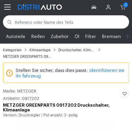
Zurück zu den Kategorien
Autoteile
Reifen
Zubehör
Öl
Filter
Bremsen
Mo
Kategorien
Klimaanlage
Druckschalter, Klimaan...
METZGER GREENPARTS 091...
Stellen Sie sicher, dass dies passt:
identifizieren sie
ihr fahrzeug
Marke: METZGER
Artikelnr. 0917202
METZGER
GREENPARTS 0917202 Druckschalter,
Klimaanlage
Version: Druckregler
Pol-anzahl: 3 -polig
|