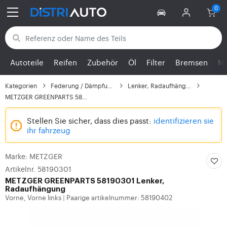
Zurück zu den Kategorien
Autoteile
Reifen
Zubehör
Öl
Filter
Bremsen
Mo
Kategorien
Federung / Dämpfung
Lenker, Radaufhängung
METZGER GREENPARTS 581...
Stellen Sie sicher, dass dies passt:
identifizieren sie
ihr fahrzeug
Marke: METZGER
Artikelnr. 58190301
METZGER
GREENPARTS 58190301 Lenker,
Radaufhängung
Vorne, Vorne links
Paarige artikelnummer: 58190402
|