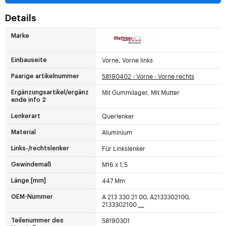
Details
Marke
Vorne, Vorne links
Einbauseite
58190402 - Vorne - Vorne rechts
Paarige artikelnummer
Mit Gummilager, Mit Mutter
Ergänzungsartikel/ergänz
ende info 2
Querlenker
Lenkerart
Aluminium
Material
Für Linkslenker
Links-/rechtslenker
M16 x 1,5
Gewindemaß
447 Mm
Länge [mm]
A 213 330 21 00, A2133302100,
OEM-Nummer
2133302100
...
58190301
Teilenummer des