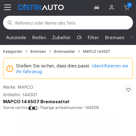
Zurück zu den Kategorien
Autoteile
Reifen
Zubehör
Öl
Filter
Bremsen
Mo
Kategorien
Bremsen
Bremssattel
MAPCO 144507
Stellen Sie sicher, dass dies passt:
identifizieren sie
ihr fahrzeug
Marke: MAPCO
Artikelnr. 144507
MAPCO
144507 Bremssattel
Vorne rechts
Paarige artikelnummer: 144506
|