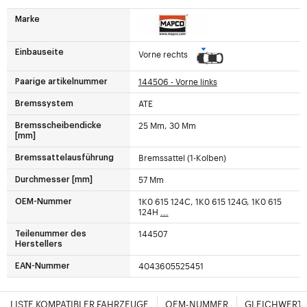
Marke
Einbauseite
Vorne rechts
144506 - Vorne links
Paarige artikelnummer
ATE
Bremssystem
25 Mm, 30 Mm
Bremsscheibendicke
[mm]
Bremssattel (1-Kolben)
Bremssattelausführung
57 Mm
Durchmesser [mm]
1K0 615 124C, 1K0 615 124G, 1K0 615
OEM-Nummer
124H
...
144507
Teilenummer des
Herstellers
4043605525451
EAN-Nummer
LISTE KOMPATIBLER FAHRZEUGE
OEM-NUMMER
GLEICHWERTI