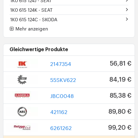
1K0 615 124J
- SEAT
1K0 615 124K
- SEAT
1K0 615 124C
- SKODA
Mehr anzeigen
Gleichwertige Produkte
2147354
56,81 €
55SKV622
84,19 €
JBC0048
85,38 €
421162
89,80 €
6261262
99,20 €