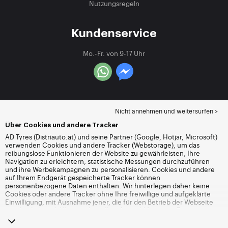
Nutzungsregeln
Kundenservice
Mo.-Fr. von 9-17 Uhr
Nicht annehmen und weitersurfen >
Über Cookies und andere Tracker
AD Tyres (Distriauto.at) und seine Partner (Google, Hotjar, Microsoft)
verwenden Cookies und andere Tracker (Webstorage), um das
reibungslose Funktionieren der Website zu gewährleisten, Ihre
Navigation zu erleichtern, statistische Messungen durchzuführen
und ihre Werbekampagnen zu personalisieren. Cookies und andere
auf Ihrem Endgerät gespeicherte Tracker können
personenbezogene Daten enthalten. Wir hinterlegen daher keine
Cookies oder andere Tracker ohne Ihre freiwillige und aufgeklärte
Einwilligung, mit Ausnahme jener, die für den Betrieb der Webseite
unerlässlich sind. Wir speichern Ihre Auswahl für einen Zeitraum von
6 Monaten. Sie können Ihre Einwilligung jederzeit widerrufen, indem
Sie die Webseite
Cookies und andere Tracker
besuchen. Sie haben