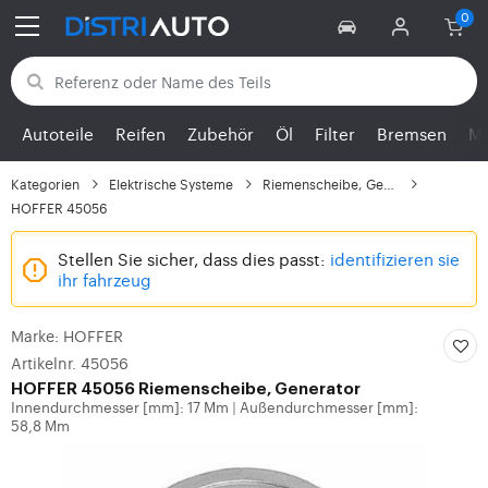
Zurück zu den Kategorien
Autoteile
Reifen
Zubehör
Öl
Filter
Bremsen
Mo
Kategorien
Elektrische Systeme
Riemenscheibe, Generator
HOFFER 45056
Stellen Sie sicher, dass dies passt:
identifizieren sie
ihr fahrzeug
Marke: HOFFER
Artikelnr. 45056
HOFFER
45056 Riemenscheibe, Generator
Innendurchmesser [mm]: 17 Mm
Außendurchmesser [mm]:
|
58,8 Mm