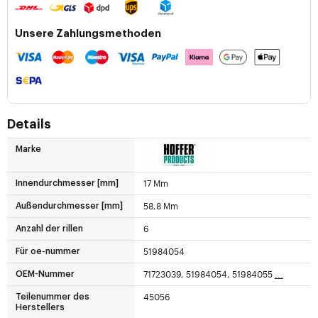
Unsere Zahlungsmethoden
Details
Marke
17 Mm
Innendurchmesser [mm]
58,8 Mm
Außendurchmesser [mm]
6
Anzahl der rillen
51984054
Für oe-nummer
71723039, 51984054, 51984055
...
OEM-Nummer
45056
Teilenummer des
Herstellers