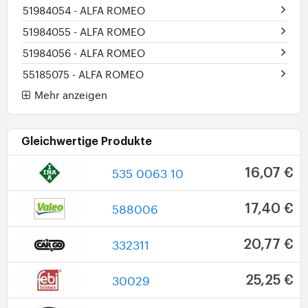
51984054
- ALFA ROMEO
51984055
- ALFA ROMEO
51984056
- ALFA ROMEO
55185075
- ALFA ROMEO
Mehr anzeigen
Gleichwertige Produkte
535 0063 10
16,07 €
588006
17,40 €
332311
20,77 €
30029
25,25 €