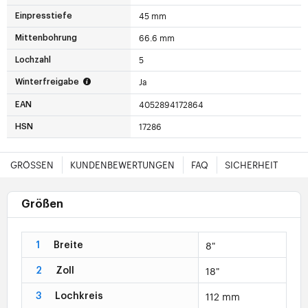
45 mm
Einpresstiefe
66.6 mm
Mittenbohrung
5
Lochzahl
Ja
Winterfreigabe
4052894172864
EAN
17286
HSN
GRÖSSEN
KUNDENBEWERTUNGEN
FAQ
SICHERHEIT
Größen
8"
1
Breite
18"
2
Zoll
112 mm
3
Lochkreis