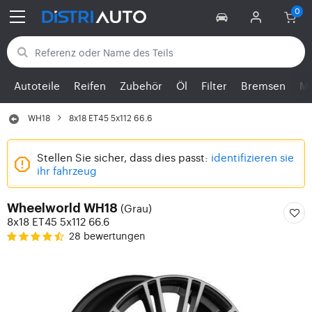
Zurück zu den Kategorien
Autoteile
Reifen
Zubehör
Öl
Filter
Bremsen
Mo
WH18
8x18 ET45 5x112 66.6
Stellen Sie sicher, dass dies passt:
identifizieren sie
ihr fahrzeug
(Grau)
Wheelworld WH18
8x18 ET45 5x112 66.6
28 bewertungen