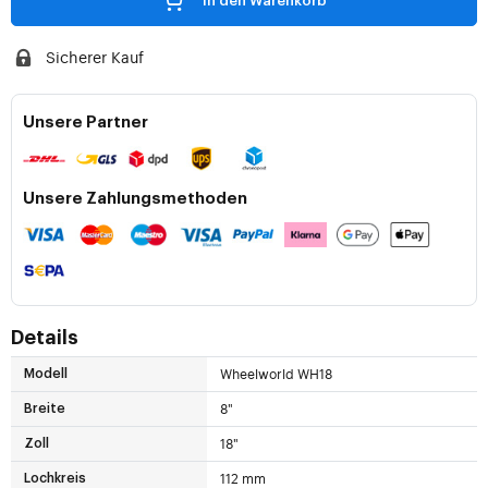
In den Warenkorb
Sicherer Kauf
Unsere Partner
Unsere Zahlungsmethoden
Details
Wheelworld WH18
Modell
8"
Breite
18"
Zoll
112 mm
Lochkreis