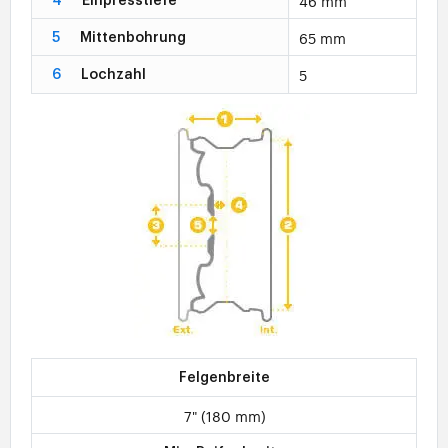
46 mm
4
Einpresstiefe
65 mm
5
Mittenbohrung
5
6
Lochzahl
Felgenbreite
7" (180 mm)