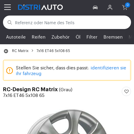
Zurück zu den Kategorien
Autoteile
Reifen
Zubehör
Öl
Filter
Bremsen
Mo
RC Matrix
7x16 ET46 5x108 65
Stellen Sie sicher, dass dies passt:
identifizieren sie
ihr fahrzeug
(Grau)
RC-Design RC Matrix
7x16 ET46 5x108 65