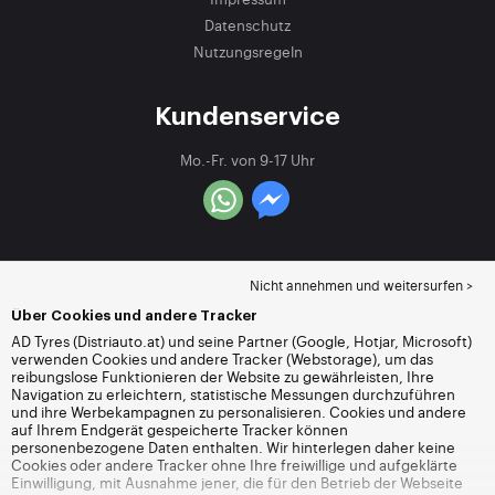
Datenschutz
Nutzungsregeln
Kundenservice
Mo.-Fr. von 9-17 Uhr
Nicht annehmen und weitersurfen >
Über Cookies und andere Tracker
AD Tyres (Distriauto.at) und seine Partner (Google, Hotjar, Microsoft)
verwenden Cookies und andere Tracker (Webstorage), um das
reibungslose Funktionieren der Website zu gewährleisten, Ihre
Navigation zu erleichtern, statistische Messungen durchzuführen
und ihre Werbekampagnen zu personalisieren. Cookies und andere
auf Ihrem Endgerät gespeicherte Tracker können
personenbezogene Daten enthalten. Wir hinterlegen daher keine
Cookies oder andere Tracker ohne Ihre freiwillige und aufgeklärte
Einwilligung, mit Ausnahme jener, die für den Betrieb der Webseite