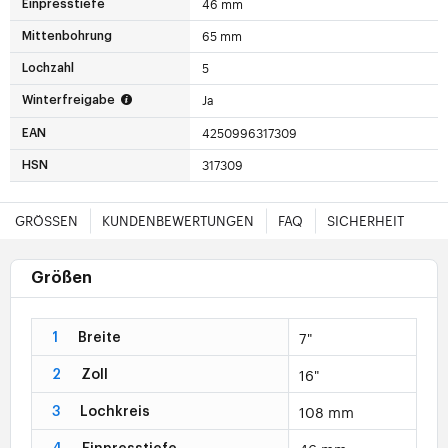
46 mm
Einpresstiefe
65 mm
Mittenbohrung
5
Lochzahl
Ja
Winterfreigabe
4250996317309
EAN
317309
HSN
GRÖSSEN
KUNDENBEWERTUNGEN
FAQ
SICHERHEIT
Größen
7"
1
Breite
16"
2
Zoll
108 mm
3
Lochkreis