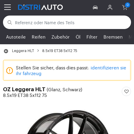
Zurück zu den Kategorien
Autoteile
Reifen
Zubehör
Öl
Filter
Bremsen
Mo
Leggera HLT
8.5x19 ET38 5x112 75
Stellen Sie sicher, dass dies passt:
identifizieren sie
ihr fahrzeug
(Glanz, Schwarz)
OZ Leggera HLT
8.5x19 ET38 5x112 75