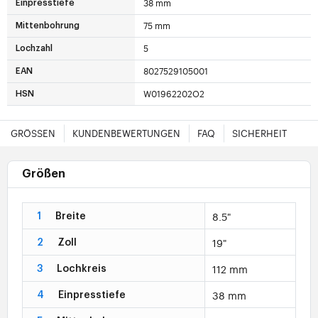
38 mm
Einpresstiefe
75 mm
Mittenbohrung
5
Lochzahl
8027529105001
EAN
W01962202O2
HSN
GRÖSSEN
KUNDENBEWERTUNGEN
FAQ
SICHERHEIT
Größen
8.5"
1
Breite
19"
2
Zoll
112 mm
3
Lochkreis
38 mm
4
Einpresstiefe