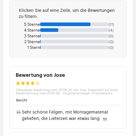
Klicken Sie auf eine Zeile, um die Bewertungen
zu filtern.
5 Sterne
(11)
4 Sterne
(4)
3 Sterne
(0)
2 Sterne
(0)
1 Stern
(0)
Bewertung von Jose
Übersetzte Bewertung vom 07.06.26 von Jose, basierend auf einer
Kauferfahrung vom 07.05.26
-
Original anzeigen (Französisch)
Bericht
Sehr schöne Felgen, mit Montagematerial
geliefert; die Lieferzeit war etwas lang.