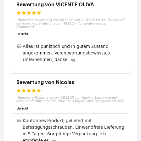
Bewertung von VICENTE OLIVA
Übersetzte Bewertung vom 18.01.26 von VICENTE OLIVA, basierend
auf einer Kauferfahrung vom 16.12.25
-
Original anzeigen
(Spanisch)
Bericht
Alles ist pünktlich und in gutem Zustand
angekommen. Verantwortungsbewusstes
Unternehmen, danke.
Bewertung von Nicolas
Übersetzte Bewertung vom 09.12.25 von Nicolas, basierend auf
einer Kauferfahrung vom 08.11.25
-
Original anzeigen (Französisch)
Bericht
Konformes Produkt, geliefert mit
Befestigungsschrauben. Einwandfreie Lieferung
in 5 Tagen. Sorgfältige Verpackung. Ich
empfehle es.