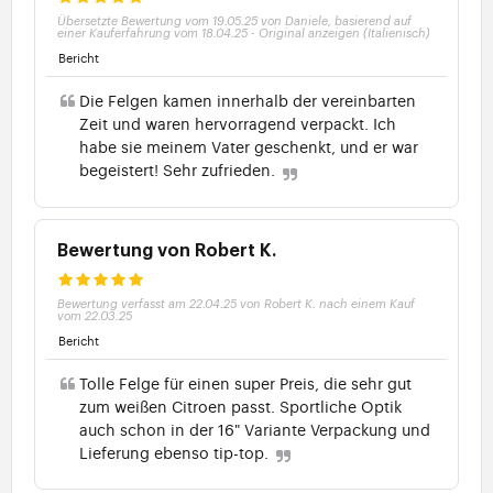
Übersetzte Bewertung vom 19.05.25 von Daniele, basierend auf
einer Kauferfahrung vom 18.04.25
-
Original anzeigen (Italienisch)
Bericht
Die Felgen kamen innerhalb der vereinbarten
Zeit und waren hervorragend verpackt. Ich
habe sie meinem Vater geschenkt, und er war
begeistert! Sehr zufrieden.
Bewertung von Robert K.
Bewertung verfasst am 22.04.25 von Robert K. nach einem Kauf
vom 22.03.25
Bericht
Tolle Felge für einen super Preis, die sehr gut
zum weißen Citroen passt. Sportliche Optik
auch schon in der 16" Variante Verpackung und
Lieferung ebenso tip-top.