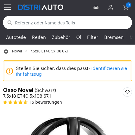
Zurück zu den Kategorien
Autoteile
Reifen
Zubehör
Öl
Filter
Bremsen
Mo
Novel
7.5x18 ET40 5x108 67.1
Stellen Sie sicher, dass dies passt:
identifizieren sie
ihr fahrzeug
(Schwarz)
Oxxo Novel
7.5x18 ET40 5x108 67.1
15 bewertungen