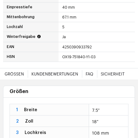
40 mm
Einpresstiefe
67.1 mm
Mittenbohrung
5
Lochzahl
Ja
Winterfreigabe
4250390933792
EAN
OX19-751840-Y1-03
HSN
GRÖSSEN
KUNDENBEWERTUNGEN
FAQ
SICHERHEIT
Größen
7.5"
1
Breite
18"
2
Zoll
108 mm
3
Lochkreis