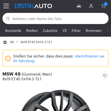
Zurück zu den Kategorien
Autoteile
Reifen
Zubehör
Öl
Filter
Bremsen
Mo
49
8x19 ET45 5x114.3 73.1
Stellen Sie sicher, dass dies passt:
identifizieren sie
ihr fahrzeug
(Gunmetal, Matt)
MSW 49
8x19 ET45 5x114.3 73.1