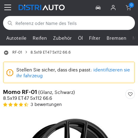
Zurück zu den Kategorien
Autoteile
Reifen
Zubehör
Öl
Filter
Bremsen
Mo
RF-01
8.5x19 ET47 5x112 66.6
Stellen Sie sicher, dass dies passt:
identifizieren sie
ihr fahrzeug
(Glanz, Schwarz)
Momo RF-01
8.5x19 ET47 5x112 66.6
3 bewertungen