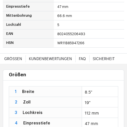
47 mm
Einpresstiefe
66.6 mm
Mittenbohrung
5
Lochzahl
8024055206493
EAN
WR11B85947266
HSN
GRÖSSEN
KUNDENBEWERTUNGEN
FAQ
SICHERHEIT
Größen
8.5"
1
Breite
19"
2
Zoll
112 mm
3
Lochkreis
47 mm
4
Einpresstiefe