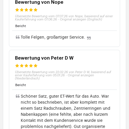
Bewertung von Nope
Übersetzte Bewertung vom 07.07.26 von Nope, basierend auf einer
Kauferfahrung vom 07.06.26
-
Original anzeigen (Englisch)
Bericht
Tolle Felgen, großartiger Service.
Bewertung von Peter D W
Übersetzte Bewertung vom 22.02.26 von Peter D W, basierend auf
einer Kauferfahrung vom 05.01.26
-
Original anzeigen
(Niederländisch)
Bericht
Schöner Satz, guter ET-Wert für das Auto. War
nicht so beschrieben, ist aber komplett mit
einem Satz Radschrauben, Zentrierringen und
Nabenkappen (eine fehlte, aber nach kurzem
Kontakt mit dem Kundenservice wurde sie
problemlos nachgeliefert). Gut organisierte