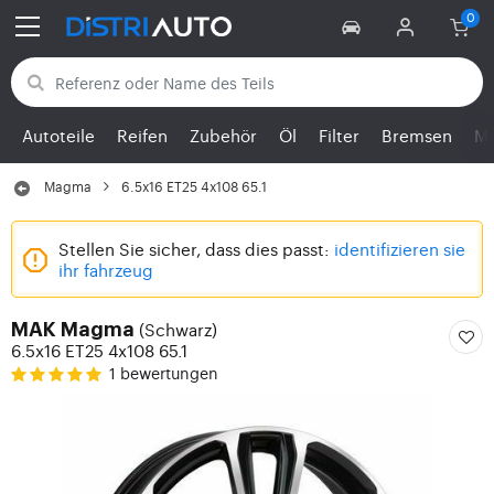
Zurück zu den Kategorien
Autoteile
Reifen
Zubehör
Öl
Filter
Bremsen
Mo
Magma
6.5x16 ET25 4x108 65.1
Stellen Sie sicher, dass dies passt:
identifizieren sie
ihr fahrzeug
(Schwarz)
MAK Magma
6.5x16 ET25 4x108 65.1
1 bewertungen