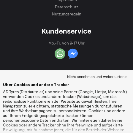
Datenschutz
Nutzungsregeln
Kundenservice
Mo.-Fr. von 9-17 Uhr
Nicht annehmen und weitersurfen >
Über Cookies und andere Tracker
AD Tyres (Distriauto.at) und seine Partner (Google, Hotjar, Microsoft)
verwenden Cookies und andere Tracker (Webstorage), um das
reibungslose Funktionieren der Website zu gewährleisten, Ihre
Navigation zu erleichtern, statistische Messungen durchzuführen
und ihre Werbekampagnen zu personalisieren. Cookies und andere
auf Ihrem Endgerät gespeicherte Tracker können
personenbezogene Daten enthalten. Wir hinterlegen daher keine
Cookies oder andere Tracker ohne Ihre freiwillige und aufgeklärte
Einwilligung, mit Ausnahme jener, die für den Betrieb der Webseite