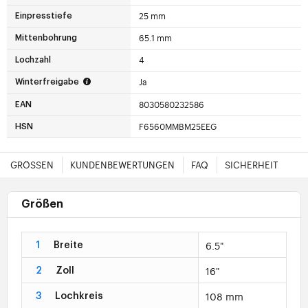
25 mm
Einpresstiefe
65.1 mm
Mittenbohrung
4
Lochzahl
Ja
Winterfreigabe
8030580232586
EAN
F6560MMBM25EEG
HSN
GRÖSSEN
KUNDENBEWERTUNGEN
FAQ
SICHERHEIT
Größen
6.5"
1
Breite
16"
2
Zoll
108 mm
3
Lochkreis