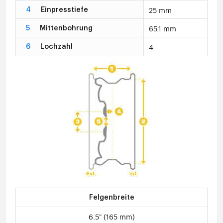
25 mm
4
Einpresstiefe
65.1 mm
5
Mittenbohrung
4
6
Lochzahl
Felgenbreite
6.5" (165 mm)