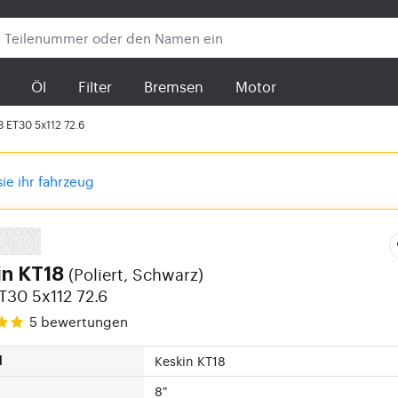
Öl
Filter
Bremsen
Motor
8 ET30 5x112 72.6
sie ihr fahrzeug
(Poliert, Schwarz)
in KT18
T30 5x112 72.6
5
bewertungen
Keskin KT18
l
8"