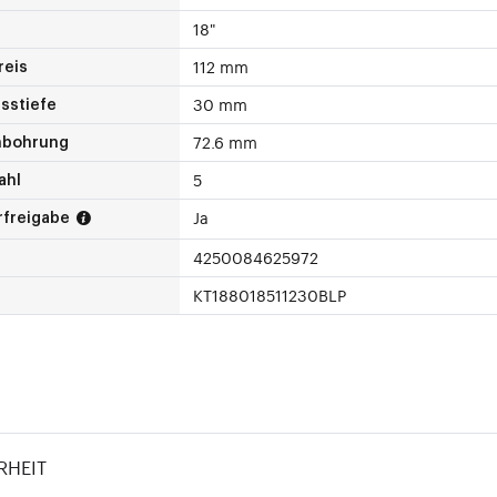
18"
112 mm
reis
30 mm
sstiefe
72.6 mm
nbohrung
5
ahl
Ja
rfreigabe
4250084625972
KT188018511230BLP
RHEIT