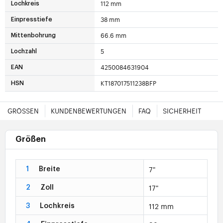
112 mm
Lochkreis
38 mm
Einpresstiefe
66.6 mm
Mittenbohrung
5
Lochzahl
4250084631904
EAN
KT187017511238BFP
HSN
GRÖSSEN
KUNDENBEWERTUNGEN
FAQ
SICHERHEIT
Größen
7"
1
Breite
17"
2
Zoll
112 mm
3
Lochkreis