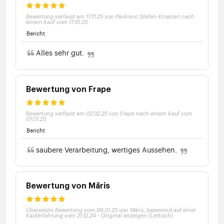
Bewertung verfasst am 17.11.25 von Pavkovic Stefan-Kroatien nach
einem Kauf vom 17.10.25
Bericht
Alles sehr gut.
Bewertung von Frape
Bewertung verfasst am 02.02.25 von Frape nach einem Kauf vom
07.01.25
Bericht
saubere Verarbeitung, wertiges Aussehen.
Bewertung von Māris
Übersetzte Bewertung vom 09.01.25 von Māris, basierend auf einer
Kauferfahrung vom 21.12.24
-
Original anzeigen (Lettisch)