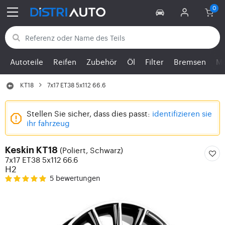
Zurück zu den Kategorien
Autoteile
Reifen
Zubehör
Öl
Filter
Bremsen
Mo
KT18
7x17 ET38 5x112 66.6
Stellen Sie sicher, dass dies passt:
identifizieren sie
ihr fahrzeug
(Poliert, Schwarz)
Keskin KT18
7x17 ET38 5x112 66.6
H2
5 bewertungen