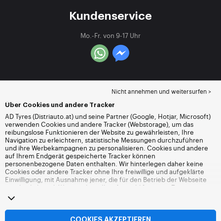
Kundenservice
Mo.-Fr. von 9-17 Uhr
Nicht annehmen und weitersurfen >
Über Cookies und andere Tracker
AD Tyres (Distriauto.at) und seine Partner (Google, Hotjar, Microsoft)
verwenden Cookies und andere Tracker (Webstorage), um das
reibungslose Funktionieren der Website zu gewährleisten, Ihre
Navigation zu erleichtern, statistische Messungen durchzuführen
und ihre Werbekampagnen zu personalisieren. Cookies und andere
auf Ihrem Endgerät gespeicherte Tracker können
personenbezogene Daten enthalten. Wir hinterlegen daher keine
Cookies oder andere Tracker ohne Ihre freiwillige und aufgeklärte
Einwilligung, mit Ausnahme jener, die für den Betrieb der Webseite
unerlässlich sind. Wir speichern Ihre Auswahl für einen Zeitraum von
6 Monaten. Sie können Ihre Einwilligung jederzeit widerrufen, indem
Sie die Webseite
Cookies und andere Tracker
besuchen. Sie haben
die Möglichkeit, Ihre Navigation fortzusetzen, ohne die Hinterlegung
von Cookies oder anderen Trackern zu akzeptieren. Die Ablehnung
COOKIES AKZEPTIEREN