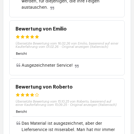
werden, für diejenigen, die ihre Felgen
austauschen.
Bewertung von Emilio
Übersetzte Bewertung vom 16.02.26 von Emilio, basierend auf einer
Kauferfahrung vom 01.02.26
-
Original anzeigen (Italienisch)
Bericht
Ausgezeichneter Service!
Bewertung von Roberto
Übersetzte Bewertung vom 15.10.25 von Roberto, basierend auf
einer Kauferfahrung vom 15.09.25
-
Original anzeigen (Italienisch)
Bericht
Das Material ist ausgezeichnet, aber der
Lieferservice ist miserabel. Man hat mir immer