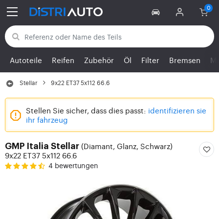
Zurück zu den Kategorien
Autoteile
Reifen
Zubehör
Öl
Filter
Bremsen
Mo
Stellar
9x22 ET37 5x112 66.6
Stellen Sie sicher, dass dies passt:
identifizieren sie
ihr fahrzeug
(Diamant, Glanz, Schwarz)
GMP Italia Stellar
9x22 ET37 5x112 66.6
4 bewertungen