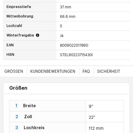
37 mm
Einpresstiefe
66.6 mm
Mittenbohrung
5
Lochzahl
Ja
Winterfreigabe
8009022017890
EAN
STEL90223715430I
HSN
GRÖSSEN
KUNDENBEWERTUNGEN
FAQ
SICHERHEIT
Größen
9"
1
Breite
22"
2
Zoll
112 mm
3
Lochkreis