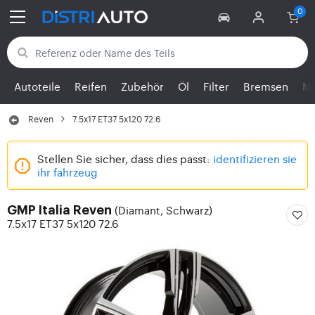
Zurück zu den Kategorien
Autoteile
Reifen
Zubehör
Öl
Filter
Bremsen
Mo
Reven
7.5x17 ET37 5x120 72.6
Stellen Sie sicher, dass dies passt:
identifizieren sie
ihr fahrzeug
(Diamant, Schwarz)
GMP Italia Reven
7.5x17 ET37 5x120 72.6