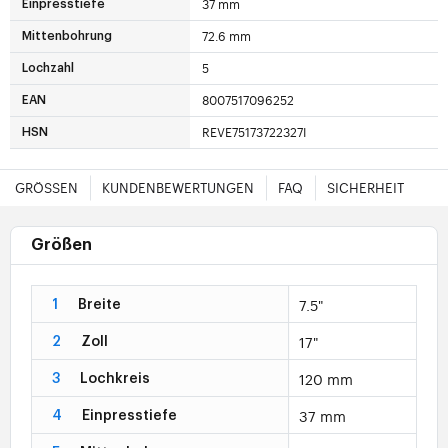
37 mm
Einpresstiefe
72.6 mm
Mittenbohrung
5
Lochzahl
8007517096252
EAN
REVE75173722327I
HSN
GRÖSSEN
KUNDENBEWERTUNGEN
FAQ
SICHERHEIT
Größen
7.5"
1
Breite
17"
2
Zoll
120 mm
3
Lochkreis
37 mm
4
Einpresstiefe