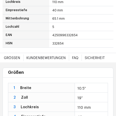
110 mm
Lochkreis
40 mm
Einpresstiefe
65.1 mm
Mittenbohrung
5
Lochzahl
4250996332654
EAN
332654
HSN
GRÖSSEN
KUNDENBEWERTUNGEN
FAQ
SICHERHEIT
Größen
10.5"
1
Breite
19"
2
Zoll
110 mm
3
Lochkreis