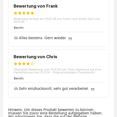
Bewertung von Frank
Bewertung verfasst am 31.03.26 von Frank nach einem Kauf vom
29.01.26
Bericht
Alles bestens. Gern wieder.
Bewertung von Chris
Übersetzte Bewertung vom 14.12.24 von Chris, basierend auf einer
Kauferfahrung vom 13.11.24
-
Original anzeigen (Französisch)
Bericht
Sehr eindrucksvoll, sehr gut verarbeitet.
Hinweis: Um dieses Produkt bewerten zu können,
müssen Sie zuvor eine Bestellung aufgegeben haben.
Wir informieren Sie, dass die auf der Website