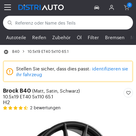
Zurück zu den Kategorien
Autoteile
Reifen
Zubehör
Öl
Filter
Bremsen
Mo
B40
10.5x19 ET40 5x110 65.1
Stellen Sie sicher, dass dies passt:
identifizieren sie
ihr fahrzeug
(Matt, Satin, Schwarz)
Brock B40
10.5x19 ET40 5x110 65.1
H2
2 bewertungen