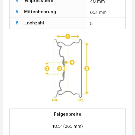
40 mm
4
Einpresstiefe
65.1 mm
5
Mittenbohrung
5
6
Lochzahl
Felgenbreite
10.5" (265 mm)